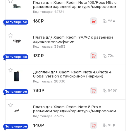
Плата для Xiaomi Redmi Note 10S/Poco M5s с
разъемом зарядки/гарнитуры/микрофоном
Код товара: 42721
160
руб.
95
ру
Популярное
Плата для Xiaomi Redmi 9A/9C с разъемом
зарядки/микрофоном
Код товара: 39653
130
руб.
70
ру
Популярное
Дисплей для Xiaomi Redmi Note 4X/Note 4
Global Version с тачскрином (черный)
Код товара: 28830
730
руб.
545
ру
Популярное
Плата для Xiaomi Redmi Note 8 Pro с
разъемом зарядки/гарнитуры/микрофоном
Код товара: 36919
140
руб.
95
ру
Популярное