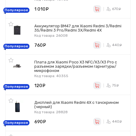
1 010
руб.
670
ру
Популярное
Аккумулятор BM47 для Xiaomi Redmi 3/Redmi
3S/Redmi 3 Pro/Redmi 3X/Redmi 4X
Код товара: 26008
760
руб.
440
ру
Популярное
Плата для Xiaomi Poco X3 NFC/X3/X3 Pro с
разъемом зарядки/разъемом гарнитуры/
микрофоном
Код товара: 40355
120
руб.
75
ру
Популярное
Дисплей для Xiaomi Redmi 4X с тачскрином
(черный)
Код товара: 28828
690
руб.
440
ру
Популярное