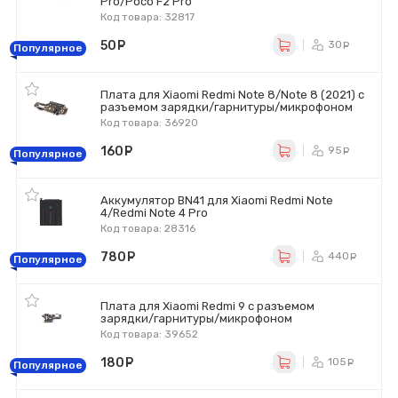
Pro/Poco F2 Pro
Код товара: 32817
50
руб.
30
ру
Популярное
Плата для Xiaomi Redmi Note 8/Note 8 (2021) с
разъемом зарядки/гарнитуры/микрофоном
Код товара: 36920
160
руб.
95
ру
Популярное
Аккумулятор BN41 для Xiaomi Redmi Note
4/Redmi Note 4 Pro
Код товара: 28316
780
руб.
440
ру
Популярное
Плата для Xiaomi Redmi 9 с разъемом
зарядки/гарнитуры/микрофоном
Код товара: 39652
180
руб.
105
ру
Популярное