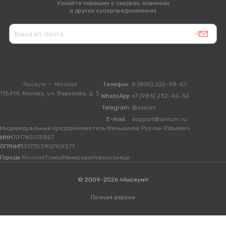
Узнайте первыми о скидках, новинках
и других суперпредложениях
Аксеум — Москва
Телефон
8 (800) 222-98-57
115419, Москва, ул. Вавилова, д. 3
WhatsApp
+7 (983) 232-42-32
Telegram
@axeum
E-mail
support@axeum.ru
Индивидуальный предприниматель Меньшиков Руслан Юрьевич
ИНН
701745175857
ОГРНИП
317703100109277
Города:
Москва
Томск
Кемерово
Новокузнецк
© 2009-2026 «Аксеум»
Полная версия