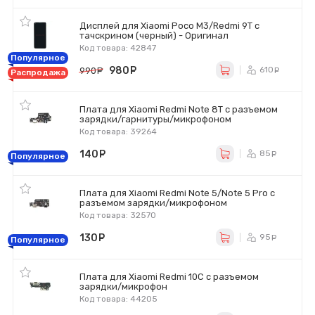
Дисплей для Xiaomi Poco M3/Redmi 9T с
тачскрином (черный) - Оригинал
Код товара: 42847
Популярное
980
руб.
610
990
руб.
ру
Распродажа
Плата для Xiaomi Redmi Note 8T с разъемом
зарядки/гарнитуры/микрофоном
Код товара: 39264
140
руб.
85
ру
Популярное
Плата для Xiaomi Redmi Note 5/Note 5 Pro с
разъемом зарядки/микрофоном
Код товара: 32570
130
руб.
95
ру
Популярное
Плата для Xiaomi Redmi 10C с разъемом
зарядки/микрофон
Код товара: 44205