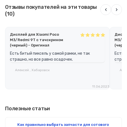
Отзывы покупателей на эти товары
‹
›
(10)
Дисплей для Xiaomi Poco
Диспл
M3/Redmi 9T с тачскрином
M3/Re
(черный) - Оригинал
(черны
Есть битый пиксель у самой рамки, не так
Есть б
страшно, но все равно осадочек.
страшн
Алексей , Хабаровск
Алек
11.06.2023
Полезные статьи
Как правильно выбрать запчасти для сотового