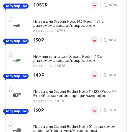
1 050
руб.
670
ру
Популярное
Плата для Xiaomi Poco M3/Redmi 9T с
разъемом зарядки/микрофоном
Код товара: 40796
130
руб.
85
ру
Популярное
Нижняя плата для Xiaomi Redmi 4X c
разъемом зарядки/микрофоном
Код товара: 29576
140
руб.
85
ру
Популярное
Плата для Xiaomi Redmi Note 11/12S/Poco M4
Pro 4G с разъемом зарядки/микрофон
Код товара: 44481
160
руб.
95
ру
Популярное
Плата для Xiaomi Redmi Note 10 с разъемом
зарядки/гарнитуры/микрофоном