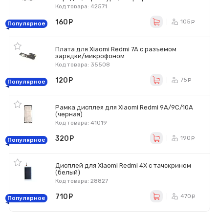
Код товара: 42571
160
руб.
105
ру
Популярное
Плата для Xiaomi Redmi 7A с разъемом
зарядки/микрофоном
Код товара: 35508
120
руб.
75
ру
Популярное
Рамка дисплея для Xiaomi Redmi 9A/9C/10A
(черная)
Код товара: 41019
320
руб.
190
ру
Популярное
Дисплей для Xiaomi Redmi 4X с тачскрином
(белый)
Код товара: 28827
710
руб.
470
ру
Популярное