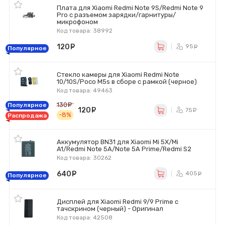
Плата для Xiaomi Redmi Note 9S/Redmi Note 9
Pro с разъемом зарядки/гарнитуры/
микрофоном
Код товара: 38992
120
руб.
95
ру
Популярное
Стекло камеры для Xiaomi Redmi Note
10/10S/Poco M5s в сборе с рамкой (черное)
Код товара: 49463
130
руб.
Популярное
120
руб.
75
ру
-8%
Распродажа
Аккумулятор BN31 для Xiaomi Mi 5X/Mi
A1/Redmi Note 5A/Note 5A Prime/Redmi S2
Код товара: 30262
640
руб.
405
ру
Популярное
Дисплей для Xiaomi Redmi 9/9 Prime с
тачскрином (черный) - Оригинал
Код товара: 42508