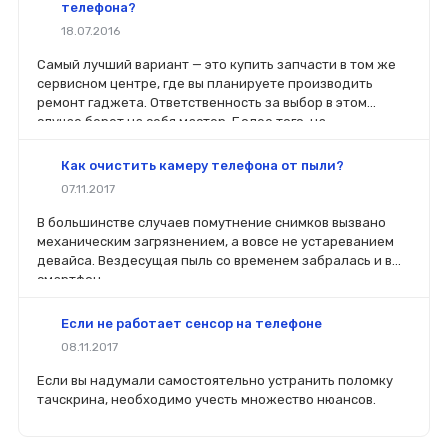
телефона?
18.07.2016
Самый лучший вариант — это купить запчасти в том же
сервисном центре, где вы планируете производить
ремонт гаджета. Ответственность за выбор в этом
случае берет на себя мастер. Более того, на
комплектующие будет распространяться гарантия. Если
вы планируете делать ремонт самостоятельно, то выбор
Как очистить камеру телефона от пыли?
деталей определит его качество. Желательно, чтобы
07.11.2017
перед покупкой нового модуля старый был в руках. Так
легче сориентироваться в разъемах, элементах
В большинстве случаев помутнение снимков вызвано
крепления, электрических параметрах и прочих
механическим загрязнением, а вовсе не устареванием
характеристиках.
девайса. Вездесущая пыль со временем забралась и в
смартфон.
Если не работает сенсор на телефоне
08.11.2017
Если вы надумали самостоятельно устранить поломку
тачскрина, необходимо учесть множество нюансов.