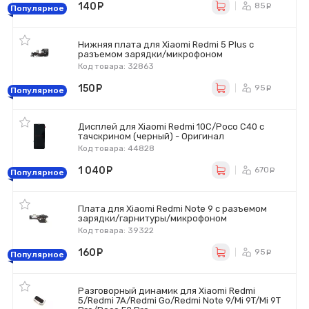
140
руб.
85
ру
Популярное
Нижняя плата для Xiaomi Redmi 5 Plus c
разъемом зарядки/микрофоном
Код товара: 32863
150
руб.
95
ру
Популярное
Дисплей для Xiaomi Redmi 10C/Poco C40 с
тачскрином (черный) - Оригинал
Код товара: 44828
1 040
руб.
670
ру
Популярное
Плата для Xiaomi Redmi Note 9 с разъемом
зарядки/гарнитуры/микрофоном
Код товара: 39322
160
руб.
95
ру
Популярное
Разговорный динамик для Xiaomi Redmi
5/Redmi 7A/Redmi Go/Redmi Note 9/Mi 9T/Mi 9T