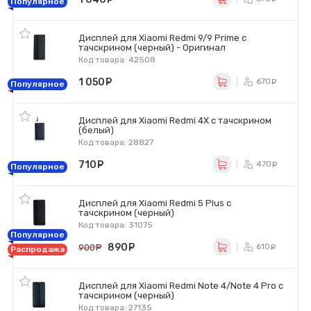
Популярное
Дисплей для Xiaomi Redmi 9/9 Prime с
тачскрином (черный) - Оригинал
Код товара: 42508
1 050
руб.
670
ру
Популярное
Дисплей для Xiaomi Redmi 4X с тачскрином
(белый)
Код товара: 28827
710
руб.
470
ру
Популярное
Дисплей для Xiaomi Redmi 5 Plus с
тачскрином (черный)
Код товара: 31075
Популярное
890
руб.
610
900
руб.
ру
Распродажа
Дисплей для Xiaomi Redmi Note 4/Note 4 Pro с
тачскрином (черный)
Код товара: 27135