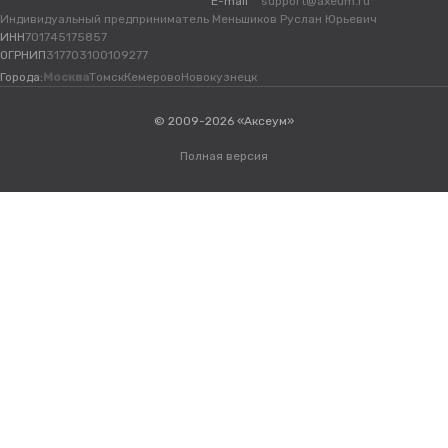
E-mail
support@axeum.ru
Индивидуальный предприниматель Меньшиков Руслан Юрьевич
ИНН
701745175857
ОГРНИП
317703100109277
Города:
Москва
Томск
Кемерово
Новокузнецк
© 2009-2026 «Аксеум»
Полная версия