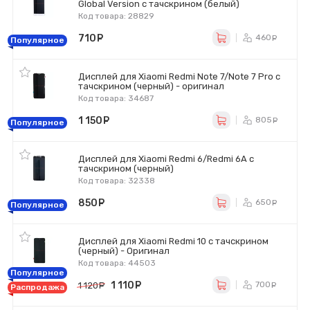
Global Version с тачскрином (белый)
Код товара: 28829
710
руб.
460
ру
Популярное
Дисплей для Xiaomi Redmi Note 7/Note 7 Pro с
тачскрином (черный) - оригинал
Код товара: 34687
1 150
руб.
805
ру
Популярное
Дисплей для Xiaomi Redmi 6/Redmi 6A с
тачскрином (черный)
Код товара: 32338
850
руб.
650
ру
Популярное
Дисплей для Xiaomi Redmi 10 с тачскрином
(черный) - Оригинал
Код товара: 44503
Популярное
1 110
руб.
700
1 120
руб.
ру
Распродажа