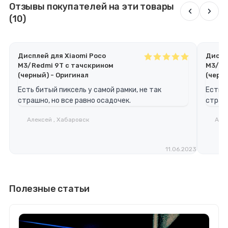
Отзывы покупателей на эти товары
‹
›
(10)
Дисплей для Xiaomi Poco
Диспл
M3/Redmi 9T с тачскрином
M3/Re
(черный) - Оригинал
(черны
Есть битый пиксель у самой рамки, не так
Есть б
страшно, но все равно осадочек.
страшн
Алексей , Хабаровск
Алек
11.06.2023
Полезные статьи