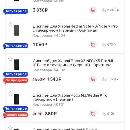
Код товара: 35182
3 830
руб.
2 600
р
Популярное
Дисплей для Xiaomi Redmi Note 9S/Note 9 Pro
с тачскрином (черный) - Оригинал
Код товара: 44504
1 060
руб.
670
ру
Популярное
Дисплей для Xiaomi Poco X3 NFC/X3 Pro/Mi
10T Lite с тачскрином (черный) - Оригинал
Код товара: 44502
Популярное
1 540
руб.
1 020
1 550
руб.
р
Распродажа
Дисплей для Xiaomi Poco M3/Redmi 9T с
тачскрином (черный)
Код товара: 40931
Популярное
880
руб.
610
900
руб.
ру
Распродажа
Дисплей для Xiaomi Redmi 5 Plus с