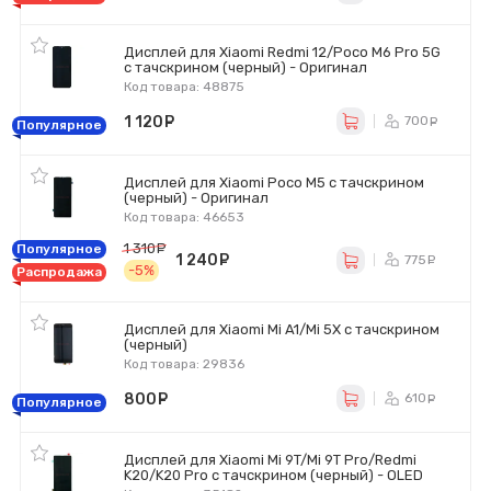
Дисплей для Xiaomi Redmi 12/Poco M6 Pro 5G
с тачскрином (черный) - Оригинал
Код товара: 48875
1 120
руб.
700
ру
Популярное
Дисплей для Xiaomi Poco M5 с тачскрином
(черный) - Оригинал
Код товара: 46653
1 310
руб.
Популярное
1 240
руб.
775
ру
-5%
Распродажа
Дисплей для Xiaomi Mi A1/Mi 5X с тачскрином
(черный)
Код товара: 29836
800
руб.
610
ру
Популярное
Дисплей для Xiaomi Mi 9T/Mi 9T Pro/Redmi
K20/K20 Pro с тачскрином (черный) - OLED