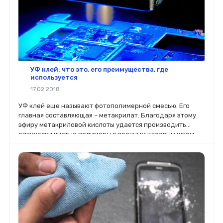
УФ клей: что это, его преимущества, где
используется
17.02.2018
УФ клей еще называют фотополимерной смесью. Его
главная составляющая – метакрилат. Благодаря этому
эфиру метакриловой кислоты удается производить
оптически чистые полимеры с прочным клеевым швом,
полностью прозрачным.