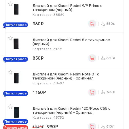
Дисплей для Xiaomi Redmi 9/9 Prime с
тачскрином (черный)
Код товара: 38569
960
руб.
650
ру
Популярное
Дисплей для Xiaomi Redmi 5 с тачскрином
(черный)
Код товара: 31791
850
руб.
660
ру
Популярное
Дисплей для Xiaomi Redmi Note 8T с
тачскрином (черный) - Оригинал
Код товара: 38697
1 160
руб.
765
ру
Популярное
Дисплей для Xiaomi Redmi 12C/Poco C55 с
тачскрином (черный) - Оригинал
Код товара: 48752
Популярное
990
руб.
610
1 040
руб.
ру
Распродажа