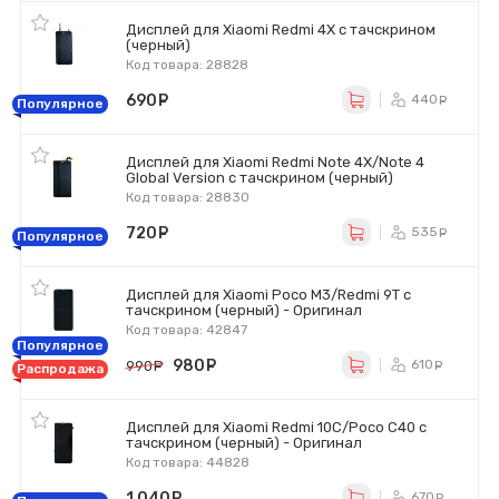
Дисплей для Xiaomi Redmi 4X с тачскрином
(черный)
Код товара: 28828
690
руб.
440
ру
Популярное
Дисплей для Xiaomi Redmi Note 4X/Note 4
Global Version с тачскрином (черный)
Код товара: 28830
720
руб.
535
ру
Популярное
Дисплей для Xiaomi Poco M3/Redmi 9T с
тачскрином (черный) - Оригинал
Код товара: 42847
Популярное
980
руб.
610
990
руб.
ру
Распродажа
Дисплей для Xiaomi Redmi 10C/Poco C40 с
тачскрином (черный) - Оригинал
Код товара: 44828
1 040
руб.
670
ру