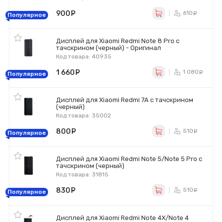
900
руб.
610
ру
Популярное
Дисплей для Xiaomi Redmi Note 8 Pro с
тачскрином (черный) - Оригинал
Код товара: 40935
1 660
руб.
1 080
р
Популярное
Дисплей для Xiaomi Redmi 7A с тачскрином
(черный)
Код товара: 35002
800
руб.
510
ру
Популярное
Дисплей для Xiaomi Redmi Note 5/Note 5 Pro с
тачскрином (черный)
Код товара: 31815
830
руб.
510
ру
Популярное
Дисплей для Xiaomi Redmi Note 4X/Note 4