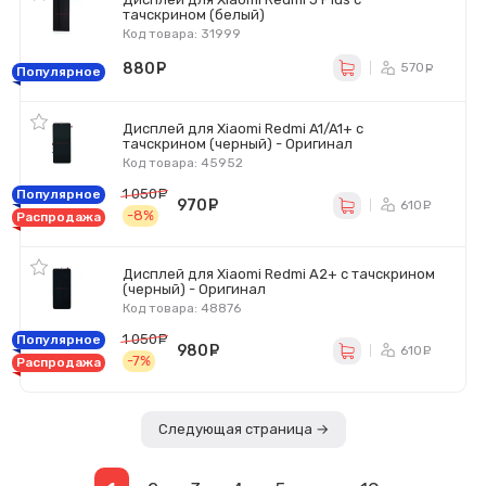
тачскрином (белый)
Код товара: 31999
880
руб.
570
ру
Популярное
Дисплей для Xiaomi Redmi A1/A1+ с
тачскрином (черный) - Оригинал
Код товара: 45952
1 050
руб.
Популярное
970
руб.
610
ру
-8%
Распродажа
Дисплей для Xiaomi Redmi A2+ с тачскрином
(черный) - Оригинал
Код товара: 48876
1 050
руб.
Популярное
980
руб.
610
ру
-7%
Распродажа
Следующая страница →