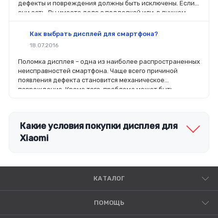
дефекты и повреждения должны быть исключены. Если
они есть, Вы имеете дело с подделкой или, в лучшем
случае, с б/у.
Как выбрать дисплей для смартфона?
18.07.2016
Поломка дисплея – одна из наиболее распространенных
неисправностей смартфона. Чаще всего причиной
появления дефекта становится механическое
повреждение. Кроме того, проблема может быть
связана с попаданием в корпус устройства влаги или
выходом из строя контроллера на плате.
Какие условия покупки дисплея для
Xiaomi
КАТАЛОГ
ПОМОЩЬ