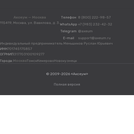
Аксеум — Москва
Телефон
8 (800) 222-98-57
115419, Москва, ул. Вавилова, д. 3
WhatsApp
+7 (983) 232-42-32
Telegram
@axeum
E-mail
support@axeum.ru
Индивидуальный предприниматель Меньшиков Руслан Юрьевич
ИНН
701745175857
ОГРНИП
317703100109277
Города:
Москва
Томск
Кемерово
Новокузнецк
© 2009-2026 «Аксеум»
Полная версия