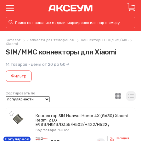
Каталог
Запчасти для телефонов
Коннекторы LCD/SIM/АКБ
Xiaomi
SIM/MMC коннекторы для Xiaomi
14 товаров · цены от 20 до 80 ₽
Фильтр
Сортировать по
Коннектор SIM Huawei Honor 4X (G630) Xiaomi
Redmi 2 LG
E988/H818/D335/H502/H422/H522y
Код товара: 13823
Сегодня
70
руб.
Популярное