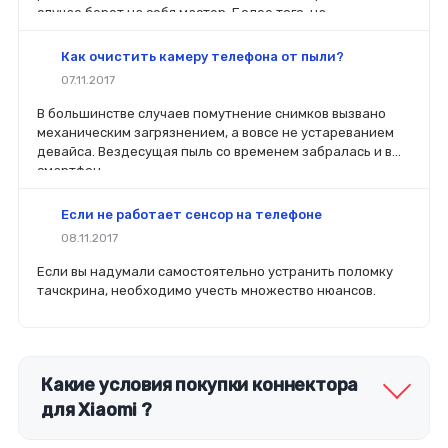
случае берет на себя мастер. Более того, на
комплектующие будет распространяться гарантия. Если
вы планируете делать ремонт самостоятельно, то выбор
Как очистить камеру телефона от пыли?
деталей определит его качество. Желательно, чтобы
07.11.2017
перед покупкой нового модуля старый был в руках. Так
легче сориентироваться в разъемах, элементах
В большинстве случаев помутнение снимков вызвано
крепления, электрических параметрах и прочих
механическим загрязнением, а вовсе не устареванием
характеристиках.
девайса. Вездесущая пыль со временем забралась и в
смартфон.
Если не работает сенсор на телефоне
08.11.2017
Если вы надумали самостоятельно устранить поломку
тачскрина, необходимо учесть множество нюансов.
Какие условия покупки коннектора
для Xiaomi ?