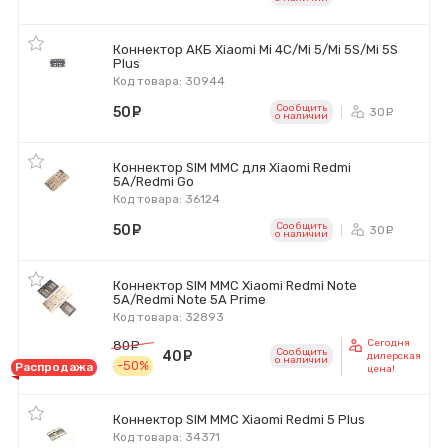
Коннектор АКБ Xiaomi Mi 4C/Mi 5/Mi 5S/Mi 5S
Plus
Код товара: 30944
Сообщить
50
руб.
30
ру
o наличии
Коннектор SIM MMC для Xiaomi Redmi
5A/Redmi Go
Код товара: 36124
Сообщить
50
руб.
30
ру
o наличии
Коннектор SIM MMC Xiaomi Redmi Note
5A/Redmi Note 5A Prime
Код товара: 32893
Сегодня
80
руб.
Сообщить
40
руб.
дилерская
o наличии
-50%
Распродажа
цена!
Коннектор SIM MMC Xiaomi Redmi 5 Plus
Код товара: 34371