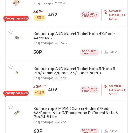
Код товара: 27016
Сегодня
60
руб.
Сообщить
40
руб.
дилерская
o наличии
-33%
Распродажа
цена!
Коннектор АКБ Xiaomi Redmi Note 4X/Redmi
4A/Mi Max
Код товара: 30945
Сообщить
50
руб.
30
ру
o наличии
Коннектор АКБ Xiaomi Redmi Note 3/Note 3
Pro/Redmi 3/Redmi 3S/Honor 7A Pro
Код товара: 30978
Сегодня
70
руб.
Сообщить
40
руб.
дилерская
o наличии
-43%
Распродажа
цена!
Коннектор SIM MMC Xiaomi Redmi 6/Redmi
6A/Redmi Note 7/Pocophone F1/Redmi Note 6
Pro/Mi 8 Lite
Код товара: 34372
Сообщить
60
руб.
40
ру
o наличии