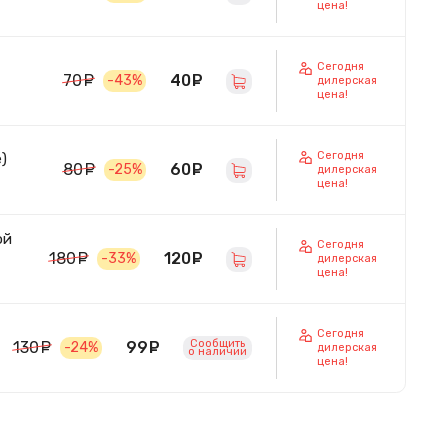
цена!
Сегодня
40
руб.
70
руб.
-43%
дилерская
цена!
Сегодня
)
60
руб.
80
руб.
-25%
дилерская
цена!
ой
Сегодня
120
руб.
180
руб.
-33%
дилерская
цена!
Сегодня
Сообщить
99
руб.
130
руб.
-24%
дилерская
o наличии
цена!