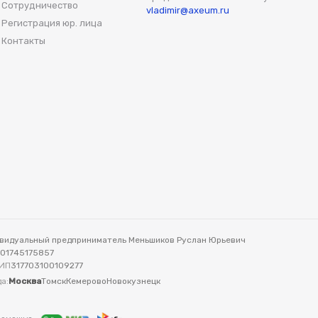
Сотрудничество
vladimir@axeum.ru
Регистрация юр. лица
Контакты
видуальный предприниматель Меньшиков Руслан Юрьевич
701745175857
ИП
317703100109277
а:
Москва
Томск
Кемерово
Новокузнецк