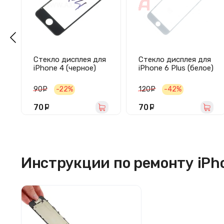
Стекло дисплея для
Стекло дисплея для
iPhone 4 (черное)
iPhone 6 Plus (белое)
90
руб.
-22%
120
руб.
-42%
70
руб.
70
руб.
Инструкции по ремонту iPh