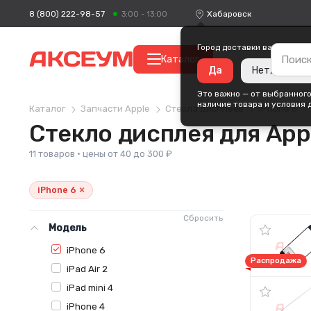
8 (800) 222-98-57
Хабаровск
3:00 - 13:00
Город доставки ваших поку
Каталог
Да
Нет, измени
Это важно — от выбранного
наличие товара и условия 
Каталог
Запчасти Apple
Стекла дисплеев
iPhone 6
Стекло дисплея для App
11 товаров · цены от 40 до 300 ₽
×
iPhone 6
Сбросить
Модель
iPhone 6
Распродажа
iPad Air 2
iPad mini 4
iPhone 4