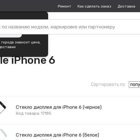
Ремонт
Как сделать заказ
Доставка
пок —
Хабаровск
?
ть город
 города зависит цена,
доставки
le iPhone 6
Сортировать по
Стекло дисплея для iPhone 6 (черное)
Код товара: 17185
Стекло дисплея для iPhone 6 (белое)