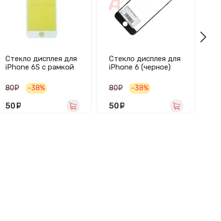
Стекло дисплея для
Стекло дисплея для
Ст
iPhone 6S с рамкой
iPhone 6 (черное)
iP
(белое)
80
руб.
-38%
80
руб.
-38%
50
руб.
50
руб.
8