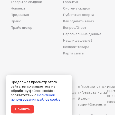
Товары со скидкой
Гарантия
Новинки
Система скидок
Предзаказ
Публичная оферта
Прайс
Как сделать заказ
Прайс дилер
Вопрос/Ответ
Персональные данные
Нашли дешевле?
Возврат товара
Карта сайта
Продолжая просмотр этого
сайта, вы соглашаетесь на
Аксеум — Москва
Телефон
8 (800) 222-98-57
Инди
обработку файлов cookie в
115419, Москва, ул. Вавилова, д. 3
ИНН
WhatsApp
+7 (983) 232-42-32
соответствии с
Политикой
ОГРН
Telegram
@axeum
использования файлов cookie
Город
E-mail
support@axeum.ru
Принять