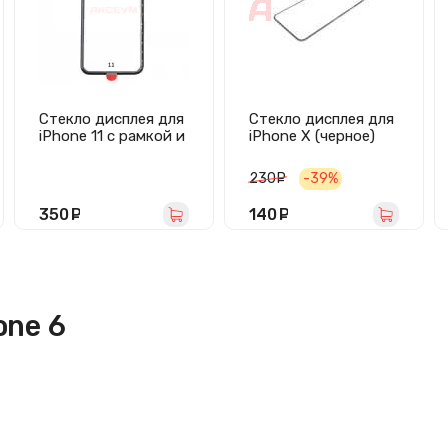
Стекло дисплея для
Стекло дисплея для
iPhone 11 с рамкой и
iPhone X (черное)
OCA пленкой
(черное)
230
руб.
-39%
350
руб.
140
руб.
one 6