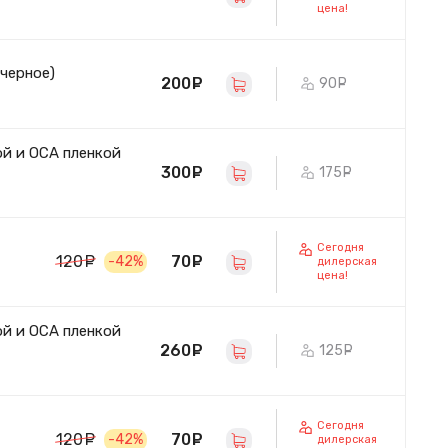
цена!
(черное)
200
руб.
90
руб.
ой и OCA пленкой
300
руб.
175
руб.
Сегодня
70
руб.
120
руб.
-42%
дилерская
цена!
ой и OCA пленкой
260
руб.
125
руб.
Сегодня
70
руб.
120
руб.
-42%
дилерская