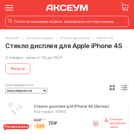
Каталог
Запчасти Apple
Стекла дисплеев
iPhone 4S
Стекло дисплея для Apple iPhone 4S
2 товара · цены от 70 до 110 ₽
Фильтр
Сортировать по
Стекло дисплея для iPhone 4S (белое)
Код товара: 12883
Сегодня
90
руб.
70
руб.
дилерская
-22%
Распродажа
цена!