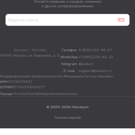
Узнайте первыми о скидках, новинках
и других суперпредложениях
Аксеум — Москва
Телефон
8 (800) 222-98-57
115419, Москва, ул. Вавилова, д. 3
WhatsApp
+7 (983) 232-42-32
Telegram
@axeum
E-mail
support@axeum.ru
Индивидуальный предприниматель Меньшиков Руслан Юрьевич
ИНН
701745175857
ОГРНИП
317703100109277
Города:
Москва
Томск
Кемерово
Новокузнецк
© 2009-2026 «Аксеум»
Полная версия