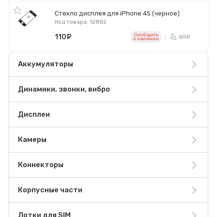
Стекло дисплея для iPhone 4S (черное)
Код товара: 12882
Сообщить
110
руб.
60
ру
o наличии
Аккумуляторы
Динамики, звонки, вибро
Дисплеи
Камеры
Коннекторы
Корпусные части
Лотки для SIM