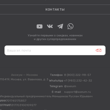
КОНТАКТЫ
Узнайте первыми о скидках, новинках
и других суперпредложениях
Аксеум — Москва
Телефон
8 (800) 222-98-57
115419, Москва, ул. Вавилова, д. 3
WhatsApp
+7 (983) 232-42-32
Telegram
@axeum
E-mail
support@axeum.ru
Индивидуальный предприниматель Меньшиков Руслан Юрьевич
ИНН
701745175857
ОГРНИП
317703100109277