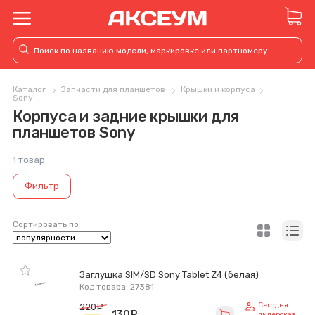
Каталог
Запчасти для планшетов
Крышки и корпуса
Sony
Корпуса и задние крышки для
планшетов Sony
1 товар
Фильтр
Сортировать по
Заглушка SIM/SD Sony Tablet Z4 (белая)
Код товара: 27381
Сегодня
220
руб.
130
руб.
дилерская