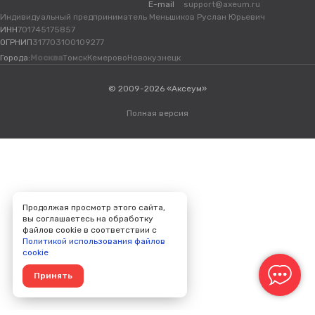
E-mail
support@axeum.ru
Индивидуальный предприниматель Меньшиков Руслан Юрьевич
ИНН
701745175857
ОГРНИП
317703100109277
Города:
Москва
Томск
Кемерово
Новокузнецк
© 2009-2026 «Аксеум»
Полная версия
Продолжая просмотр этого сайта,
вы соглашаетесь на обработку
файлов cookie в соответствии с
Политикой использования файлов
cookie
Принять