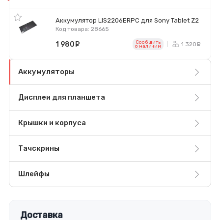
Аккумулятор LIS2206ERPC для Sony Tablet Z2
Код товара: 28665
Сообщить
1 980
руб.
1 320
р
o наличии
Аккумуляторы
Дисплеи для планшета
Крышки и корпуса
Тачскрины
Шлейфы
Доставка