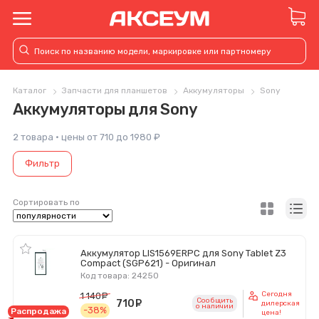
Каталог
Запчасти для планшетов
Аккумуляторы
Sony
Аккумуляторы для Sony
2 товара · цены от 710 до 1980 ₽
Фильтр
Сортировать по
Аккумулятор LIS1569ERPC для Sony Tablet Z3
Compact (SGP621) - Оригинал
Код товара: 24250
Сегодня
1 140
руб.
Сообщить
710
руб.
дилерская
o наличии
-38%
Распродажа
цена!