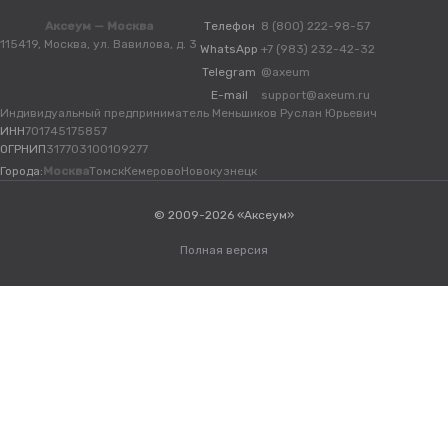
Аксеум — Москва
Телефон
8 (800) 222-98-57
115419, Москва, ул. Вавилова, д. 3
WhatsApp
+7 (983) 232-42-32
Telegram
@axeum
E-mail
support@axeum.ru
Индивидуальный предприниматель Меньшиков Руслан Юрьевич
ИНН
701745175857
ОГРНИП
317703100109277
Города:
Москва
Томск
Кемерово
Новокузнецк
© 2009-2026 «Аксеум»
Полная версия