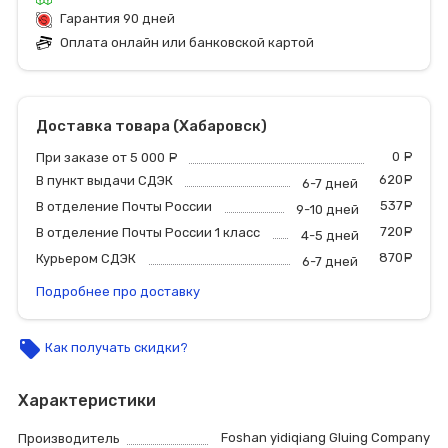
Гарантия 90 дней
Оплата онлайн или банковской картой
Доставка товара (Хабаровск)
0
р
При заказе от 5 000
руб.
620
р
В пункт выдачи СДЭК
6-7 дней
537
р
В отделение Почты России
9-10 дней
720
р
В отделение Почты России 1 класс
4-5 дней
870
р
Курьером СДЭК
6-7 дней
Подробнее про доставку
local_offer
Как получать скидки?
Характеристики
Foshan yidiqiang Gluing Company
Производитель