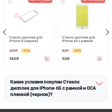
РАСПРОДАЖА
РАСПРОДАЖА
Стекло дисплея для
Стекло дисплея для
iPhone X (черное)
iPhone 6S с рамкой
(белое)
230
руб.
-39%
80
руб.
-38%
140
руб.
50
руб.
Какие условия покупки Стекло
дисплея для iPhone 6S с рамкой и OCA
пленкой (черное)?