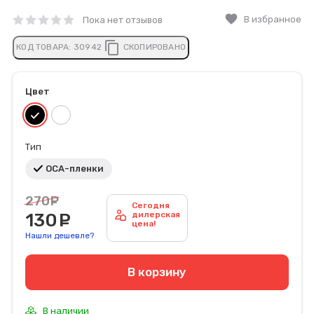
favorite
В избранное
Пока нет отзывов
content_copy
КОД ТОВАРА:
30942
СКОПИРОВАНО
Цвет
Тип
ОСА-пленки
270
руб.
Сегодня
130
руб.
дилерская
цена!
Нашли дешевле?
В корзину
В наличии