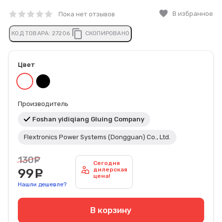
favorite
В избранное
Пока нет отзывов
content_copy
КОД ТОВАРА:
27206
СКОПИРОВАНО
Цвет
Производитель
Foshan yidiqiang Gluing Company
Flextronics Power Systems (Dongguan) Co., Ltd.
130
руб.
Сегодня
99
руб.
дилерская
цена!
Нашли дешевле?
В корзину