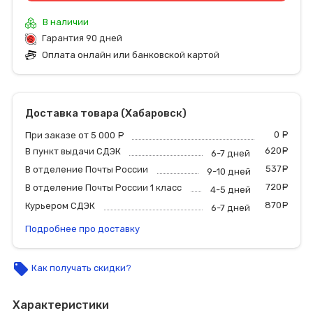
В наличии
Гарантия 90 дней
Оплата онлайн или банковской картой
Доставка товара (Хабаровск)
0
р
При заказе от 5 000
руб.
620
р
В пункт выдачи СДЭК
6-7 дней
537
р
В отделение Почты России
9-10 дней
720
р
В отделение Почты России 1 класс
4-5 дней
870
р
Курьером СДЭК
6-7 дней
Подробнее про доставку
local_offer
Как получать скидки?
Характеристики