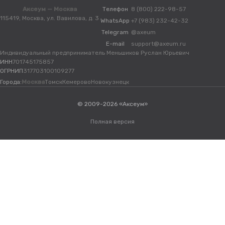
Аксеум — Москва
Телефон
8 (800) 222-98-57
115419, Москва, ул. Вавилова, д. 3
WhatsApp
+7 (983) 232-42-32
Telegram
@axeum
E-mail
support@axeum.ru
Индивидуальный предприниматель Меньшиков Руслан Юрьевич
ИНН
701745175857
ОГРНИП
317703100109277
Города:
Москва
Томск
Кемерово
Новокузнецк
© 2009-2026 «Аксеум»
Полная версия