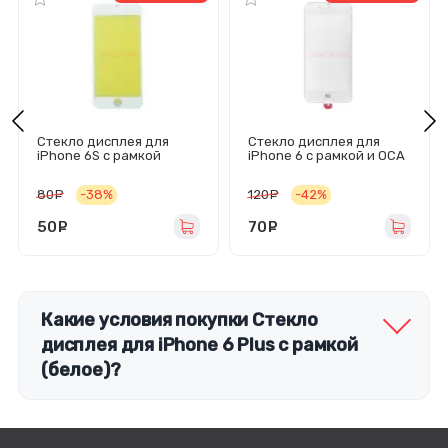
Стекло дисплея для
Стекло дисплея для
iPhone 6S с рамкой
iPhone 6 с рамкой и OCA
(белое)
пленкой (белое)
80
руб.
-38%
120
руб.
-42%
50
руб.
70
руб.
Какие условия покупки Стекло
дисплея для iPhone 6 Plus с рамкой
(белое)?