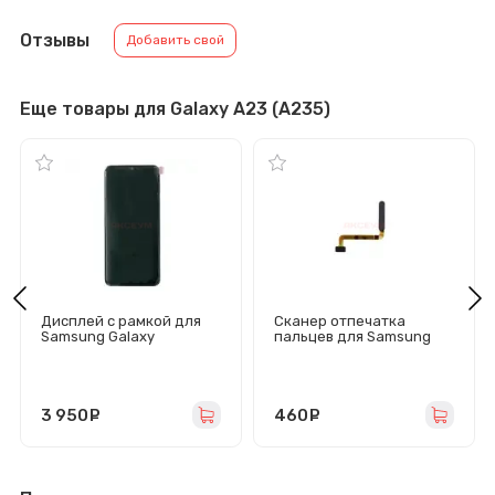
Отзывы
Добавить свой
Еще товары для Galaxy A23 (A235)
Дисплей с рамкой для
Сканер отпечатка
Samsung Galaxy
пальцев для Samsung
A23/A235F с тачскрином
Galaxy A23 (A235F)
(черный) - Оригинал
черный
3 950
руб.
460
руб.