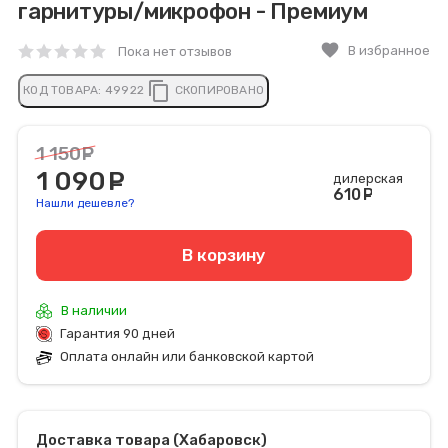
гарнитуры/микрофон - Премиум
favorite
В избранное
Пока нет отзывов
content_copy
КОД ТОВАРА:
49922
СКОПИРОВАНО
1 150
руб.
1 090
руб.
дилерская
610
руб
Нашли дешевле?
В корзину
В наличии
Гарантия 90 дней
Оплата онлайн или банковской картой
Доставка товара (Хабаровск)