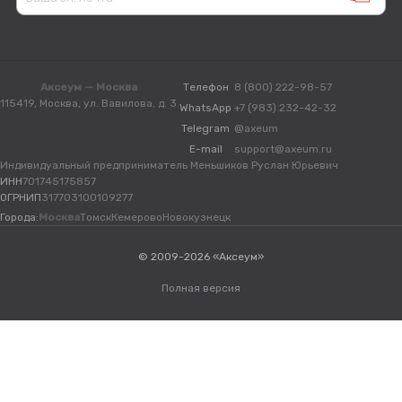
Аксеум — Москва
Телефон
8 (800) 222-98-57
115419, Москва, ул. Вавилова, д. 3
WhatsApp
+7 (983) 232-42-32
Telegram
@axeum
E-mail
support@axeum.ru
Индивидуальный предприниматель Меньшиков Руслан Юрьевич
ИНН
701745175857
ОГРНИП
317703100109277
Города:
Москва
Томск
Кемерово
Новокузнецк
© 2009-2026 «Аксеум»
Полная версия