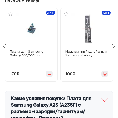
Похожие товары
ХИТ
ХИТ
Плата для Samsung
Межплатный шлейф для
Galaxy A51/A515F с
Samsung Galaxy
разъемом зарядки/
A32/A22/A325F/A225F
гарнитуры/микрофоном
170
руб.
100
руб.
Какие условия покупки Плата для
Samsung Galaxy A23 (A235F) с
разъемом зарядки/гарнитуры/