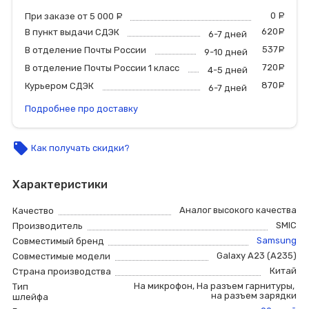
0
р
При заказе от 5 000
руб.
620
р
В пункт выдачи СДЭК
6-7 дней
537
р
В отделение Почты России
9-10 дней
720
р
В отделение Почты России 1 класс
4-5 дней
870
р
Курьером СДЭК
6-7 дней
Подробнее про доставку
local_offer
Как получать скидки?
Характеристики
Аналог высокого качества
Качество
SMIC
Производитель
Samsung
Совместимый бренд
Galaxy A23 (A235)
Совместимые модели
Китай
Страна производства
На микрофон
,
На разъем гарнитуры
,
Тип
на разъем зарядки
шлейфа