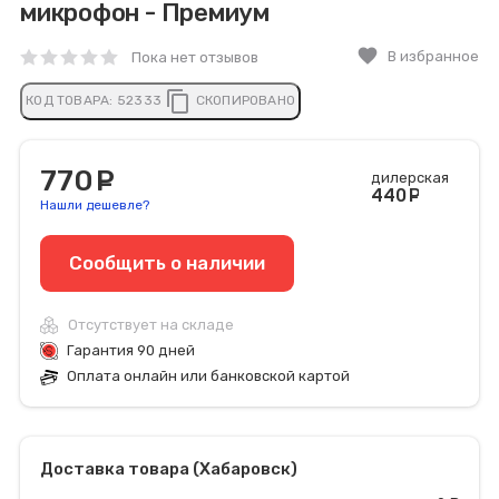
микрофон - Премиум
favorite
В избранное
Пока нет отзывов
content_copy
КОД ТОВАРА:
52333
СКОПИРОВАНО
770
руб.
дилерская
440
руб
Нашли дешевле?
Сообщить o наличии
Отсутствует на складе
Гарантия 90 дней
Оплата онлайн или банковской картой
Доставка товара (Хабаровск)