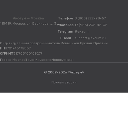
Аксеум — Москва
Телефон
8 (800) 222-98-57
115419, Москва, ул. Вавилова, д. 3
WhatsApp
+7 (983) 232-42-32
Telegram
@axeum
E-mail
support@axeum.ru
Индивидуальный предприниматель Меньшиков Руслан Юрьевич
ИНН
701745175857
ОГРНИП
317703100109277
Города:
Москва
Томск
Кемерово
Новокузнецк
© 2009-2026 «Аксеум»
Полная версия