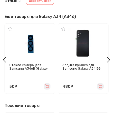
Отзывы
Добавить свой
Еще товары для Galaxy A34 (A346)
Стекло камеры для
Задняя крышка для
Samsung A346B (Galaxy
Samsung Galaxy A34 5G
A34 5G) (комплект 3 шт)
(A346B) черная -
черное
Премиум
50
руб.
480
руб.
Похожие товары