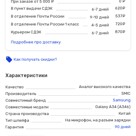
0
р
При заказе от 5 000
руб.
620
р
В пункт выдачи СДЭК
6-7 дней
537
р
В отделение Почты России
9-10 дней
720
р
В отделение Почты России 1 класс
4-5 дней
870
р
Курьером СДЭК
6-7 дней
Подробнее про доставку
local_offer
Как получать скидки?
Характеристики
Аналог высокого качества
Качество
SMIC
Производитель
Samsung
Совместимый бренд
Galaxy A34 (A346)
Совместимые модели
Китай
Страна производства
На микрофон
,
на разъем зарядки
Тип шлейфа
90 дней
Гарантия