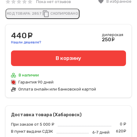
favorite
В избранное
Пока нет отзывов
content_copy
КОД ТОВАРА:
2857
СКОПИРОВАНО
440
руб.
дилерская
250
руб
Нашли дешевле?
В корзину
В наличии
Гарантия 90 дней
Оплата онлайн или банковской картой
Доставка товара (Хабаровск)
0
р
При заказе от 5 000
руб.
620
р
В пункт выдачи СДЭК
6-7 дней