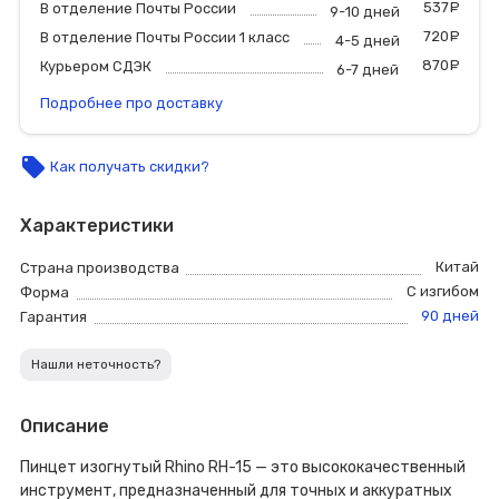
537
р
В отделение Почты России
9-10 дней
720
р
В отделение Почты России 1 класс
4-5 дней
870
р
Курьером СДЭК
6-7 дней
Подробнее про доставку
local_offer
Как получать скидки?
Характеристики
Китай
Страна производства
С изгибом
Форма
90 дней
Гарантия
Нашли неточность?
Описание
Пинцет изогнутый Rhino RH-15 — это высококачественный
инструмент, предназначенный для точных и аккуратных