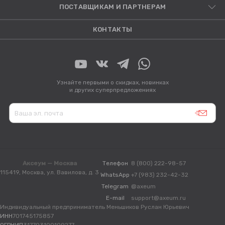
ПОСТАВЩИКАМ И ПАРТНЕРАМ
КОНТАКТЫ
Узнайте первыми о скидках, новинках
и других суперпредложениях
Аксеум — Москва
Телефон
8 (800) 222-98-57
115419, Москва, ул. Вавилова, д. 3
WhatsApp
+7 (983) 232-42-32
Telegram
@axeum
E-mail
support@axeum.ru
Индивидуальный предприниматель Меньшиков Руслан Юрьевич
ИНН
701745175857