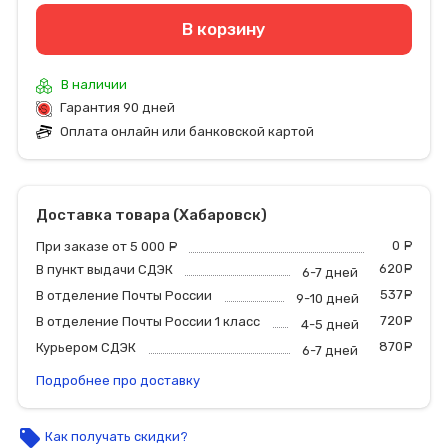
В корзину
В наличии
Гарантия 90 дней
Оплата онлайн или банковской картой
Доставка товара (Хабаровск)
0
р
При заказе от 5 000
руб.
620
р
В пункт выдачи СДЭК
6-7 дней
537
р
В отделение Почты России
9-10 дней
720
р
В отделение Почты России 1 класс
4-5 дней
870
р
Курьером СДЭК
6-7 дней
Подробнее про доставку
local_offer
Как получать скидки?