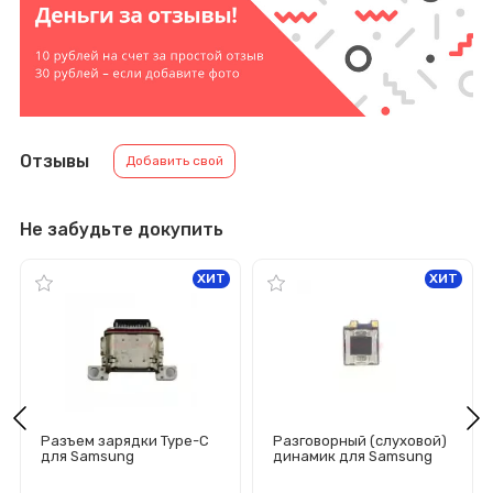
Отзывы
Добавить свой
Не забудьте докупить
ХИТ
ХИТ
Разъем зарядки Type-C
Разговорный (слуховой)
для Samsung
динамик для Samsung
G990B/G991B/G996B/G99
Galaxy
8B/S901B/S906B/S908B/
S9/S10/S10e/S10+/S20+/