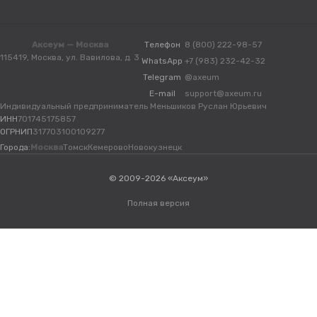
Аксеум — Москва
Телефон
8 (800) 222-98-57
115419, Москва, ул. Вавилова, д. 3
WhatsApp
+7 (983) 232-42-32
Telegram
@axeum
E-mail
support@axeum.ru
Индивидуальный предприниматель Меньшиков Руслан Юрьевич
ИНН
701745175857
ОГРНИП
317703100109277
Города:
Москва
Томск
Кемерово
Новокузнецк
© 2009-2026 «Аксеум»
Полная версия