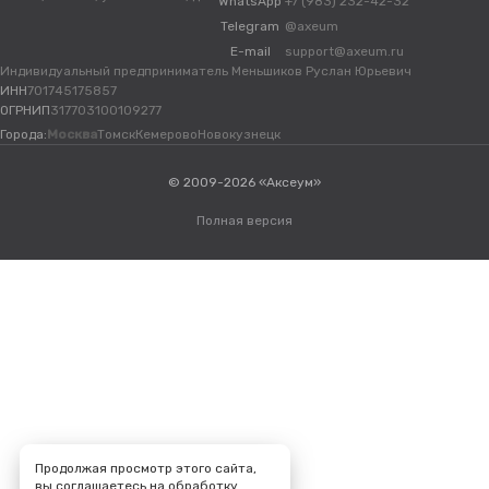
WhatsApp
+7 (983) 232-42-32
Telegram
@axeum
E-mail
support@axeum.ru
Индивидуальный предприниматель Меньшиков Руслан Юрьевич
ИНН
701745175857
ОГРНИП
317703100109277
Города:
Москва
Томск
Кемерово
Новокузнецк
© 2009-2026 «Аксеум»
Полная версия
Продолжая просмотр этого сайта,
вы соглашаетесь на обработку