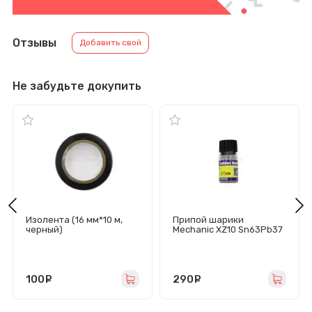
Отзывы
Добавить свой
Не забудьте докупить
Изолента (16 мм*10 м,
Припой шарики
черный)
Mechanic XZ10 Sn63Pb37
(0.65 мм/10 000 шт)
100
руб.
290
руб.