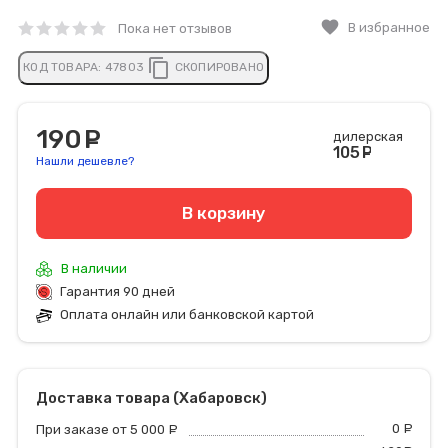
favorite
В избранное
Пока нет отзывов
content_copy
КОД ТОВАРА:
47803
СКОПИРОВАНО
190
руб.
дилерская
105
руб
Нашли дешевле?
В корзину
В наличии
Гарантия 90 дней
Оплата онлайн или банковской картой
Доставка товара (Хабаровск)
0
р
При заказе от 5 000
руб.