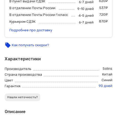
620
р
В пункт выдачи СДЭК
6-7 дней
537
р
В отделение Почты России
9-10 дней
720
р
В отделение Почты России 1 класс
4-5 дней
870
р
Курьером СДЭК
6-7 дней
Подробнее про доставку
local_offer
Как получать скидки?
Характеристики
Solins
Производитель
Китай
Страна производства
Синий
Цвет
90 дней
Гарантия
Нашли неточность?
Описание