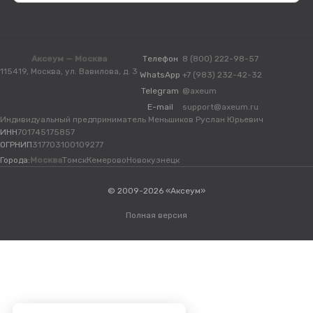
Аксеум — Москва
Телефон
8 (800) 222-98-57
115419, Москва, ул. Вавилова, д. 3
WhatsApp
+7 (983) 232-42-32
Telegram
@axeum
E-mail
support@axeum.ru
Индивидуальный предприниматель Меньшиков Руслан Юрьевич
ИНН
701745175857
ОГРНИП
317703100109277
Города:
Москва
Томск
Кемерово
Новокузнецк
© 2009-2026 «Аксеум»
Полная версия