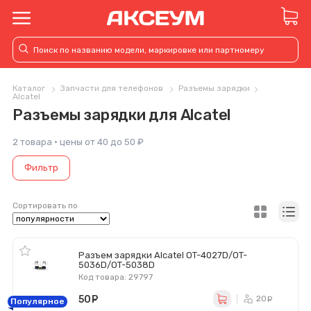
Каталог
Запчасти для телефонов
Разъемы зарядки
Alcatel
Разъемы зарядки для Alcatel
2 товара · цены от 40 до 50 ₽
Фильтр
Сортировать по
Разъем зарядки Alcatel OT-4027D/OT-
5036D/OT-5038D
Код товара: 29797
50
руб.
20
ру
Популярное