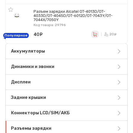
Разъем зарядки Alcatel OT-4013D/OT-
4033D/OT-4045D/OT-6012D/OT-7043Y/OT-
7044X/7050Y
Код товара: 29796
40
руб.
20
ру
Популярное
Аккумуляторы
Динамики и звонки
Дисплеи
Задние крышки
Коннекторы LCD/SIM/АКБ
Разъемы зарядки