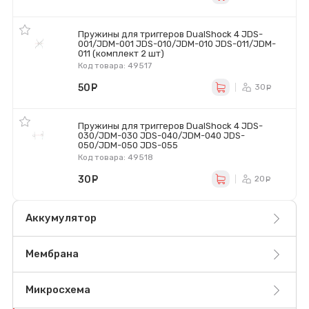
Пружины для триггеров DualShock 4 JDS-
001/JDM-001 JDS-010/JDM-010 JDS-011/JDM-
011 (комплект 2 шт)
Код товара: 49517
50
руб.
30
ру
Пружины для триггеров DualShock 4 JDS-
030/JDM-030 JDS-040/JDM-040 JDS-
050/JDM-050 JDS-055
Код товара: 49518
30
руб.
20
ру
Аккумулятор
Мембрана
Микросхема