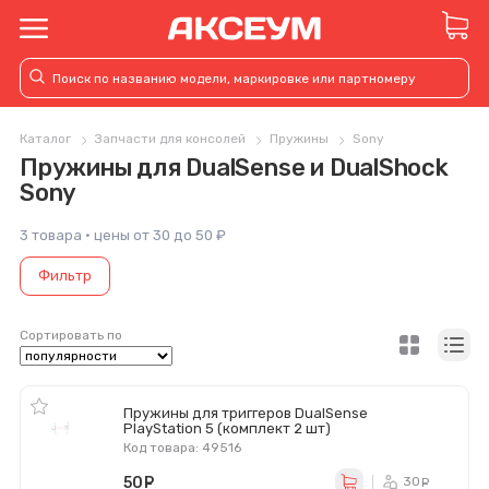
Каталог
Запчасти для консолей
Пружины
Sony
Пружины для DualSense и DualShock
Sony
3 товара · цены от 30 до 50 ₽
Фильтр
Сортировать по
Пружины для триггеров DualSense
PlayStation 5 (комплект 2 шт)
Код товара: 49516
50
руб.
30
ру