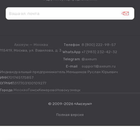
Аксеум — Москва
Телефон
8 (800) 222-98-57
115419, Москва, ул. Вавилова, д. 3
WhatsApp
+7 (983) 232-42-32
Telegram
@axeum
E-mail
support@axeum.ru
Индивидуальный предприниматель Меньшиков Руслан Юрьевич
ИНН
701745175857
ОГРНИП
317703100109277
Города:
Москва
Томск
Кемерово
Новокузнецк
© 2009-2026 «Аксеум»
Полная версия