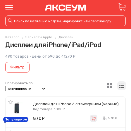
Каталог
Запчасти Apple
Дисплеи
Дисплеи для iPhone/iPad/iPod
490 товаров · цены от 590 до 41270 ₽
Фильтр
Сортировать по
Дисплей для iPhone 6 с тачскрином (черный)
Код товара: 18809
870
руб.
570
ру
Популярное