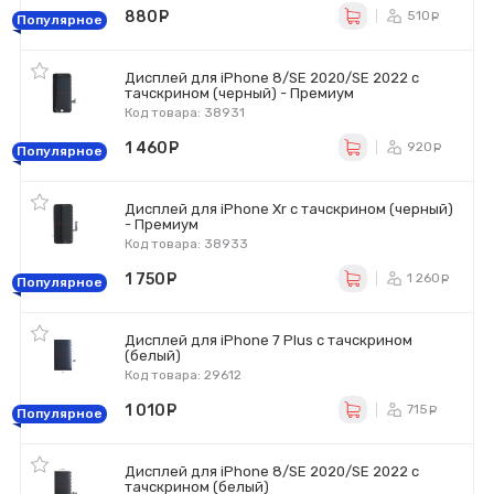
880
руб.
510
ру
Популярное
Дисплей для iPhone 8/SE 2020/SE 2022 с
тачскрином (черный) - Премиум
Код товара: 38931
1 460
руб.
920
ру
Популярное
Дисплей для iPhone Xr с тачскрином (черный)
- Премиум
Код товара: 38933
1 750
руб.
1 260
р
Популярное
Дисплей для iPhone 7 Plus с тачскрином
(белый)
Код товара: 29612
1 010
руб.
715
ру
Популярное
Дисплей для iPhone 8/SE 2020/SE 2022 с
тачскрином (белый)