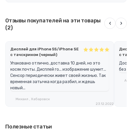
Отзывы покупателей на эти товары
‹
›
(2)
Дисплей для iPhone 5S/iPhone SE
Диспл
с тачскрином (черный)
с тач
Упаковано отлично, доставка 10 дней, но это
Доста
косяк почты. Дисплей го... изображение шумит...
без н
Сенсор периодически живет своей жизнью. Так
Анат
временная затычка когда разбил, и ждешь
новый...
Михаил , Хабаровск
23.12.2022
Полезные статьи