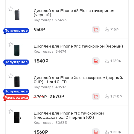
Дисплей для iPhone 6S Plus с тачскрином
(черный)
Код товара: 26493
950
руб.
715
ру
Популярное
Дисплей для iPhone Xr с тачскрином (черный)
Код товара: 34674
1 540
руб.
1 120
ру
Популярное
Дисплей для iPhone Xs с тачскрином (черный,
CHP) - Hard OLED
Код товара: 40913
Популярное
2 570
руб.
1 740
2 700
руб.
р
Распродажа
Дисплей для iPhone 11 с тачскрином
(площадка под IC) черный (GX)
Код товара: 50633
1 560
руб.
1 120
ру