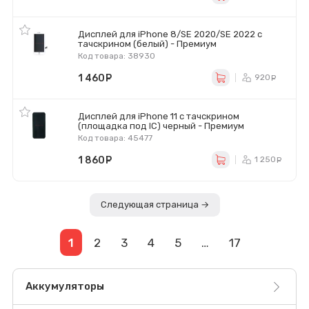
Дисплей для iPhone 8/SE 2020/SE 2022 с
тачскрином (белый) - Премиум
Код товара: 38930
1 460
руб.
920
ру
Дисплей для iPhone 11 с тачскрином
(площадка под IC) черный - Премиум
Код товара: 45477
1 860
руб.
1 250
р
Следующая страница →
1
2
3
4
5
…
17
Аккумуляторы