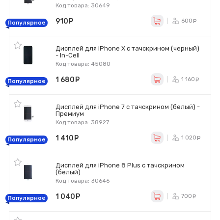
Код товара: 30649
910
руб.
600
ру
Популярное
Дисплей для iPhone X с тачскрином (черный)
- In-Cell
Код товара: 45080
1 680
руб.
1 160
ру
Популярное
Дисплей для iPhone 7 с тачскрином (белый) -
Премиум
Код товара: 38927
1 410
руб.
1 020
р
Популярное
Дисплей для iPhone 8 Plus с тачскрином
(белый)
Код товара: 30646
1 040
руб.
700
ру
Популярное