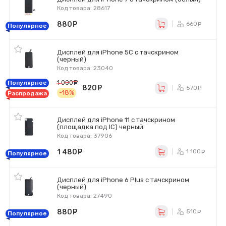
Код товара: 28617
880
руб.
660
ру
Популярное
Дисплей для iPhone 5C с тачскрином
(черный)
Код товара: 23040
1 000
руб.
Популярное
820
руб.
570
ру
-18%
Распродажа
Дисплей для iPhone 11 с тачскрином
(площадка под IC) черный
Код товара: 37906
1 480
руб.
1 100
р
Популярное
Дисплей для iPhone 6 Plus с тачскрином
(черный)
Код товара: 27490
880
руб.
510
ру
Популярное