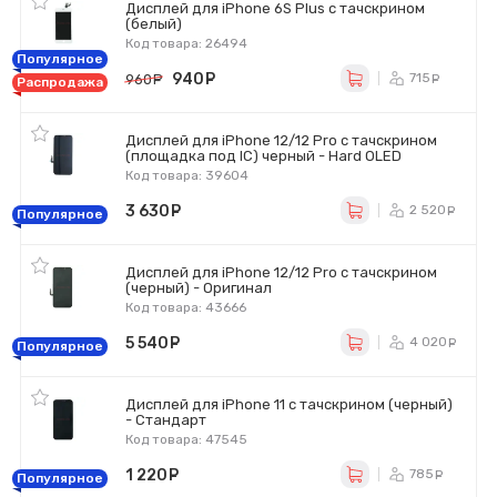
Дисплей для iPhone 6S Plus с тачскрином
(белый)
Код товара: 26494
Популярное
940
руб.
715
960
руб.
ру
Распродажа
Дисплей для iPhone 12/12 Pro с тачскрином
(площадка под IC) черный - Hard OLED
Код товара: 39604
3 630
руб.
2 520
р
Популярное
Дисплей для iPhone 12/12 Pro с тачскрином
(черный) - Оригинал
Код товара: 43666
5 540
руб.
4 020
р
Популярное
Дисплей для iPhone 11 с тачскрином (черный)
- Стандарт
Код товара: 47545
1 220
руб.
785
ру
Популярное