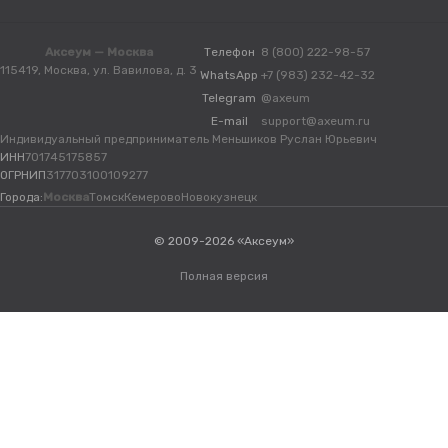
Аксеум — Москва
Телефон
8 (800) 222-98-57
115419, Москва, ул. Вавилова, д. 3
WhatsApp
+7 (983) 232-42-32
Telegram
@axeum
E-mail
support@axeum.ru
Индивидуальный предприниматель Меньшиков Руслан Юрьевич
ИНН
701745175857
ОГРНИП
317703100109277
Города:
Москва
Томск
Кемерово
Новокузнецк
© 2009-2026 «Аксеум»
Полная версия