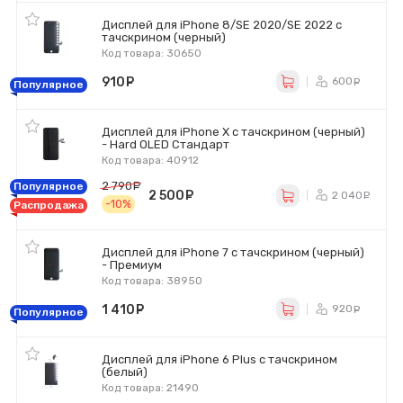
Дисплей для iPhone 8/SE 2020/SE 2022 с
тачскрином (черный)
Код товара: 30650
910
руб.
600
ру
Популярное
Дисплей для iPhone X с тачскрином (черный)
- Hard OLED Стандарт
Код товара: 40912
2 790
руб.
Популярное
2 500
руб.
2 040
р
-10%
Распродажа
Дисплей для iPhone 7 с тачскрином (черный)
- Премиум
Код товара: 38950
1 410
руб.
920
ру
Популярное
Дисплей для iPhone 6 Plus с тачскрином
(белый)
Код товара: 21490