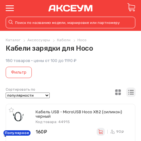
Каталог
Аксессуары
Кабели
Hoco
Кабели зарядки для Hoco
180 товаров · цены от 100 до 1190 ₽
Фильтр
Сортировать по
Кабель USB - MicroUSB Hoco X82 (силикон)
черный
Код товара: 44915
160
руб.
90
ру
Популярное