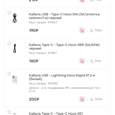
210
руб.
Кабель USB - Type-C Hoco X14 (3A/оплетка
нейлон/1 м) черный
Код товара: 49857
190
руб.
115
ру
Кабель Type-C - Type-C Hoco X88 (5A/60W)
черный
Код товара: 47887
160
руб.
95
ру
Кабель USB - Lightning Hoco Rapid X1 2 м
(белый)
Код товара: 34080
Длина - 2 м; поддержка MFi; максимальный ток -
2.1 А
200
руб.
105
ру
Кабель Type-C - Type-C Hoco X51