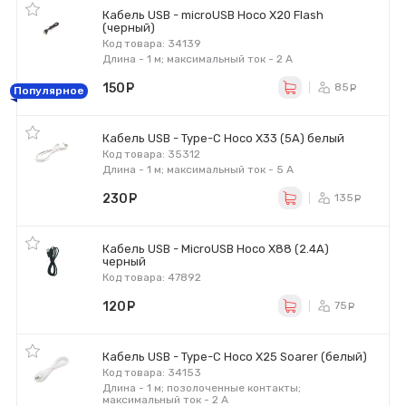
Кабель USB - microUSB Hoco X20 Flash
(черный)
Код товара: 34139
Длина - 1 м; максимальный ток - 2 А
150
руб.
85
ру
Популярное
Кабель USB - Type-C Hoco X33 (5A) белый
Код товара: 35312
Длина - 1 м; максимальный ток - 5 А
230
руб.
135
ру
Кабель USB - MicroUSB Hoco X88 (2.4A)
черный
Код товара: 47892
120
руб.
75
ру
Кабель USB - Type-C Hoco X25 Soarer (белый)
Код товара: 34153
Длина - 1 м; позолоченные контакты;
максимальный ток - 2 А