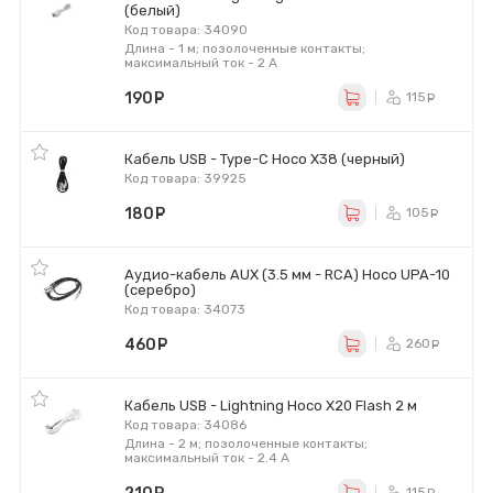
(белый)
Код товара: 34090
Длина - 1 м; позолоченные контакты;
максимальный ток - 2 А
190
руб.
115
ру
Кабель USB - Type-C Hoco X38 (черный)
Код товара: 39925
180
руб.
105
ру
Аудио-кабель AUX (3.5 мм - RCA) Hoco UPA-10
(серебро)
Код товара: 34073
460
руб.
260
ру
Кабель USB - Lightning Hoco X20 Flash 2 м
Код товара: 34086
Длина - 2 м; позолоченные контакты;
максимальный ток - 2.4 А
115
ру