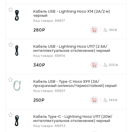
Кабель USB - Lightning Hoco X14 (2A/2 м)
черный
Код товара: 48817
280
руб.
165
ру
Кабель USB - Lightning Hoco U117 (2.4A/
интеллектуальное отключение) черный
Код товара: 48816
340
руб.
200
ру
Кабель USB - Type-C Hoco X99 (3A/
прозрачный силикон/термостойкий) серый
Код товара: 48821
250
руб.
145
ру
Кабель Type-C - Lightning Hoco U117 (20W/
интеллектуальное отключение) черный
Код товара: 48813