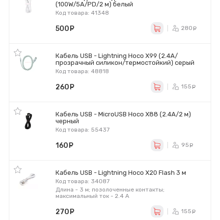
(100W/5A/PD/2 м) белый
Код товара: 41348
500
руб.
280
ру
Кабель USB - Lightning Hoco X99 (2.4А/
прозрачный силикон/термостойкий) cерый
Код товара: 48818
260
руб.
155
ру
Кабель USB - MicroUSB Hoco X88 (2.4A/2 м)
черный
Код товара: 55437
160
руб.
95
ру
Кабель USB - Lightning Hoco X20 Flash 3 м
Код товара: 34087
Длина - 3 м; позолоченные контакты;
максимальный ток - 2.4 А
270
руб.
155
ру