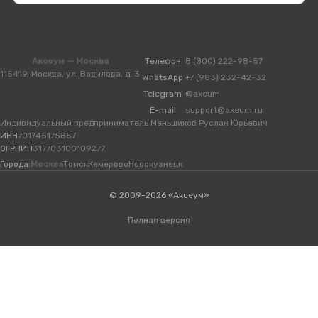
Аксеум — Москва
Телефон
8 (800) 222-98-57
115419, Москва, ул. Вавилова, д. 3
WhatsApp
+7 (983) 232-42-32
Telegram
@axeum
E-mail
support@axeum.ru
Индивидуальный предприниматель Меньшиков Руслан Юрьевич
ИНН
701745175857
ОГРНИП
317703100109277
Города:
Москва
Томск
Кемерово
Новокузнецк
© 2009-2026 «Аксеум»
Полная версия