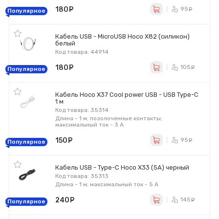
180
руб.
95
ру
Популярное
Кабель USB - MicroUSB Hoco X82 (силикон)
белый
Код товара: 44914
180
руб.
105
ру
Популярное
Кабель Hoco X37 Cool power USB - USB Type-C
1 м
Код товара: 35314
Длина - 1 м; позолоченные контакты;
максимальный ток - 3 А
150
руб.
95
ру
Популярное
Кабель USB - Type-C Hoco X33 (5A) черный
Код товара: 35313
Длина - 1 м; максимальный ток - 5 А
240
руб.
145
ру
Популярное