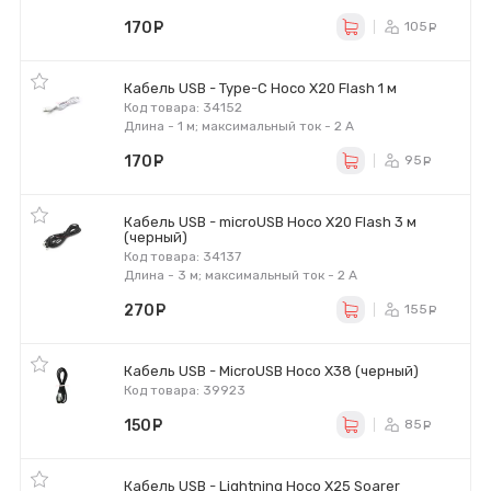
170
руб.
105
ру
Кабель USB - Type-C Hoco X20 Flash 1 м
Код товара: 34152
Длина - 1 м; максимальный ток - 2 А
170
руб.
95
ру
Кабель USB - microUSB Hoco X20 Flash 3 м
(черный)
Код товара: 34137
Длина - 3 м; максимальный ток - 2 А
270
руб.
155
ру
Кабель USB - MicroUSB Hoco X38 (черный)
Код товара: 39923
150
руб.
85
ру
Кабель USB - Lightning Hoco X25 Soarer