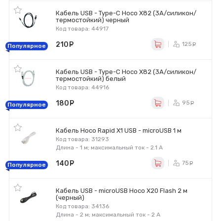
Кабель USB - Type-C Hoco X82 (3A/силикон/
термостойкий) черный
Код товара: 44917
210
руб.
125
ру
Популярное
Кабель USB - Type-C Hoco X82 (3A/силикон/
термостойкий) белый
Код товара: 44916
180
руб.
95
ру
Популярное
Кабель Hoco Rapid X1 USB - microUSB 1 м
Код товара: 31293
Длина - 1 м; максимальный ток - 2.1 А
140
руб.
75
ру
Популярное
Кабель USB - microUSB Hoco X20 Flash 2 м
(черный)
Код товара: 34136
Длина - 2 м; максимальный ток - 2 А