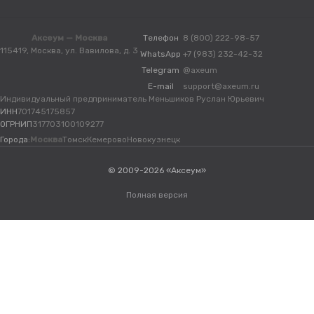
Аксеум — Москва
Телефон
8 (800) 222-98-57
115419, Москва, ул. Вавилова, д. 3
WhatsApp
+7 (983) 232-42-32
Telegram
@axeum
E-mail
support@axeum.ru
Индивидуальный предприниматель Меньшиков Руслан Юрьевич
ИНН
701745175857
ОГРНИП
317703100109277
Города:
Москва
Томск
Кемерово
Новокузнецк
© 2009-2026 «Аксеум»
Полная версия