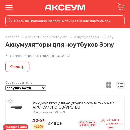
Каталог
Запчасти для ноутбуков
Аккумуляторы
Sony
Аккумуляторы для ноутбуков Sony
7 товаров · цены от 1430 до 4060 ₽
Фильтр
Сортировать по
Аккумулятор для ноутбука Sony BPS26 Vaio
VPC-CA/VPC-CB/VPC-EG
Код товара: 39549
Сегодня
3 310
руб.
Сообщить
2 480
руб.
дилерская
o наличии
-25%
Распродажа
цена!