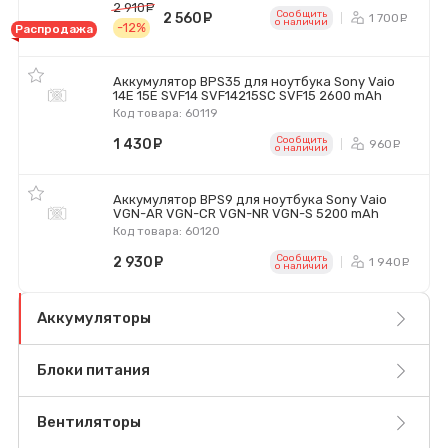
2 910
руб.
Сообщить
2 560
руб.
1 700
р
o наличии
-12%
Распродажа
Аккумулятор BPS35 для ноутбука Sony Vaio
14E 15E SVF14 SVF14215SC SVF15 2600 mAh
Код товара: 60119
Сообщить
1 430
руб.
960
ру
o наличии
Аккумулятор BPS9 для ноутбука Sony Vaio
VGN-AR VGN-CR VGN-NR VGN-S 5200 mAh
Код товара: 60120
Сообщить
2 930
руб.
1 940
р
o наличии
Аккумуляторы
Блоки питания
Вентиляторы