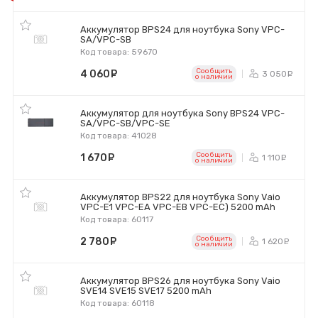
Аккумулятор BPS24 для ноутбука Sony VPC-
SA/VPC-SB
Код товара: 59670
Сообщить
4 060
руб.
3 050
р
o наличии
Аккумулятор для ноутбука Sony BPS24 VPC-
SA/VPC-SB/VPC-SE
Код товара: 41028
Сообщить
1 670
руб.
1 110
ру
o наличии
Аккумулятор BPS22 для ноутбука Sony Vaio
VPC-E1 VPC-EA VPC-EB VPC-EC) 5200 mAh
Код товара: 60117
Сообщить
2 780
руб.
1 620
р
o наличии
Аккумулятор BPS26 для ноутбука Sony Vaio
SVE14 SVE15 SVE17 5200 mAh
Код товара: 60118