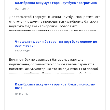
Калибровка аккумулятора ноутбука программно
02.11.2017
Для того, чтобы вернуть к жизни ноутбук, прекратить его
отключения, должна проводиться калибровка батареи
ноутбука. Задача калибровки – обеспечить
соответствие показаний передаваемых контроллером,
фактическому уровню заряда в аккумуляторе.
Что делать, если батарея на ноутбуке совсем не
заряжается
25.10.2017
Если ноутбук не заряжает батарею, а зарядка
подключена, большинство пользователей стремятся
поменять аккумулятор. Но это не единственный способ
решения проблемы. Даже если номинальный объем
батареи стал меньше, чем заявлено производителей, не
стоит спешить ее менять.
Калибровка аккумулятора ноутбука с помощью
BIOS
01.11.2017